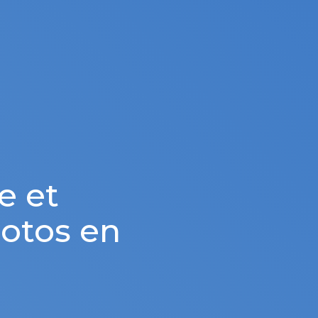
e et
otos en