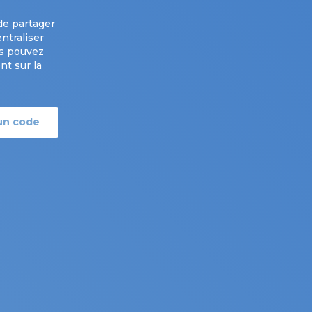
de partager
ntraliser
us pouvez
t sur la
 un code